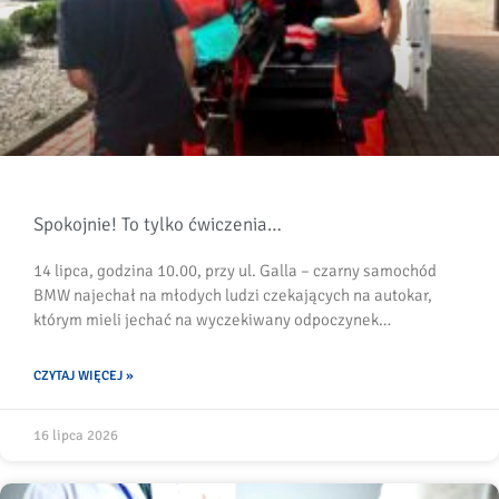
Spokojnie! To tylko ćwiczenia…
14 lipca, godzina 10.00, przy ul. Galla – czarny samochód
BMW najechał na młodych ludzi czekających na autokar,
którym mieli jechać na wyczekiwany odpoczynek…
CZYTAJ WIĘCEJ »
16 lipca 2026