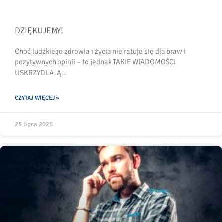
DZIĘKUJEMY!
Choć ludzkiego zdrowia i życia nie ratuje się dla braw i
pozytywnych opinii – to jednak TAKIE WIADOMOŚCI
USKRZYDLAJĄ…
CZYTAJ WIĘCEJ »
25 lipca 2026