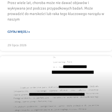
Przez wiele lat, choroba może nie dawać objawów i
wykrywana jest podczas przypadkowych badań. Może
prowadzić do marskości lub raka tego kluczowego narządu w
naszym
CZYTAJ WIĘCEJ »
29 lipca 2026